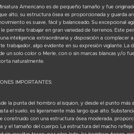
Miniatura Americano es de pequeño tamaño y fue originad
que alto, su estructura ósea es proporcionada y guarda a
movimiento es suave, fácil y balanceado. Su excepcional ag
, le permite trabajar en gran variedad de terrenos. Este pe
 una inteligencia extraordinaria y disposición a complacer a
e trabajador, algo evidente en su expresión vigilante. La
de un solo color o Merle, con o sin marcas blancas y/o fu
corta naturalmente.
ONES IMPORTANTES:
de la punta del hombro al isquion, y desde el punto más a
sta el suelo, es ligeramente más largo que alto. Substanci
e construido con una estructura ósea moderada, proporc
ra y el tamaño del cuerpo. La estructura del macho refleja