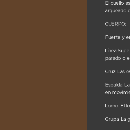
El cuello e
arqueado e
CUERPO:
Fuerte y e
Línea Super
parado o 
Cruz: Las e
Espalda: La
en movimi
Lomo: El l
Grupa: La 