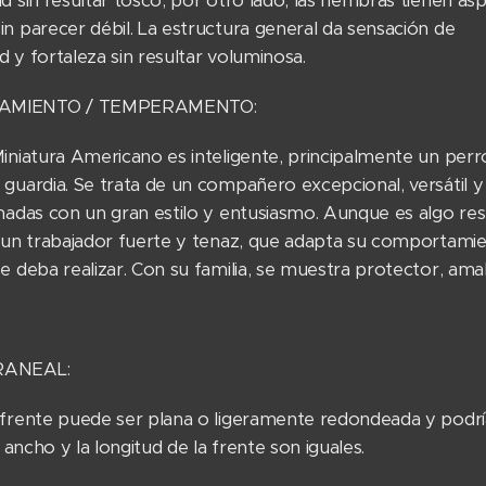
d sin resultar tosco; por otro lado, las hembras tienen as
n parecer débil. La estructura general da sensación de
 y fortaleza sin resultar voluminosa.
AMIENTO / TEMPERAMENTO:
iniatura Americano es inteligente, principalmente un perro
guardia. Se trata de un compañero excepcional, versátil y f
gnadas con un gran estilo y entusiasmo. Aunque es algo re
s un trabajador fuerte y tenaz, que adapta su comportami
e deba realizar. Con su familia, se muestra protector, amabl
RANEAL:
 frente puede ser plana o ligeramente redondeada y podrí
El ancho y la longitud de la frente son iguales.