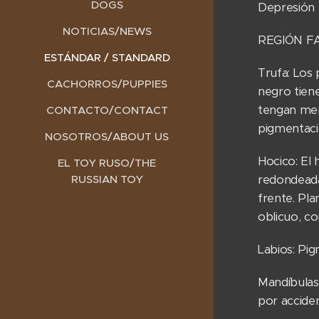
DOGS
Depresión 
NOTICIAS/NEWS
REGIÓN FA
ESTÁNDAR / STANDARD
Trufa: Los 
CACHORROS/PUPPIES
negro tiene
tengan meno
CONTACTO/CONTACT
pigmentac
NOSOTROS/ABOUT US
Hocico: El
EL TOY RUSO/THE
redondeada,
RUSSIAN TOY
frente. Pla
oblicuo, co
Labios: Pi
Mandíbulas
por acciden