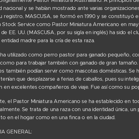
riginalmente Pastor Miniatura Australiano. A principios de
 nacional y se habían mostrado ante varias organizaciones 
u registro, MASCUSA, se formó en 1990 y se constituyó en 
 Stock Service como Pastor Miniatura Americano en mayo d
de EE. UU. (MASCUSA, por su sigla en inglés) ha sido el c
entidad madre para la cría de esta raza.
 ha utilizado como perro pastor para ganado pequeño, com
 como para trabajar también con ganado de gran tamaño
ues también podían servir como mascotas domésticas. Se h
 tenían que desplazarse a ferias de caballos, pues su intelig
on en excelentes compañeros de viaje. Fue así como su popu
e, el Pastor Miniatura Americano se ha establecido en to
nalmente. Se trata de una raza con una identidad única, un
anto en el hogar como en una finca o en la ciudad.
IA GENERAL: