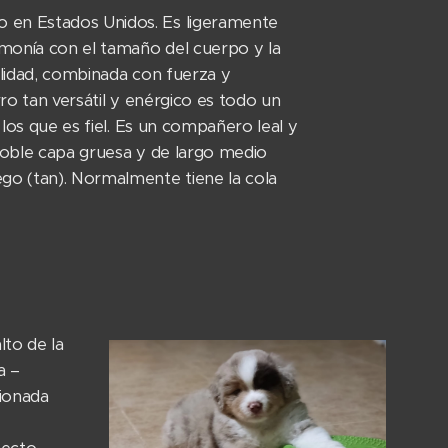
o en Estados Unidos. Es ligeramente
rmonía con el tamaño del cuerpo y la
ilidad, combinada con fuerza y
rro tan versátil y enérgico es todo un
 los que es fiel. Es un compañero leal y
 doble capa gruesa y de largo medio
ego (tan). Normalmente tiene la cola
lto de la
a –
ionada