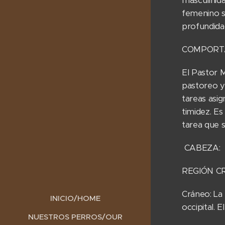
masculinida
femenino si
profundidad
COMPORT
El Pastor M
pastoreo y 
tareas asi
timidez. E
tarea que s
CABEZA:
REGIÓN C
Cráneo: La
INICIO/HOME
occipital. 
NUESTROS PERROS/OUR