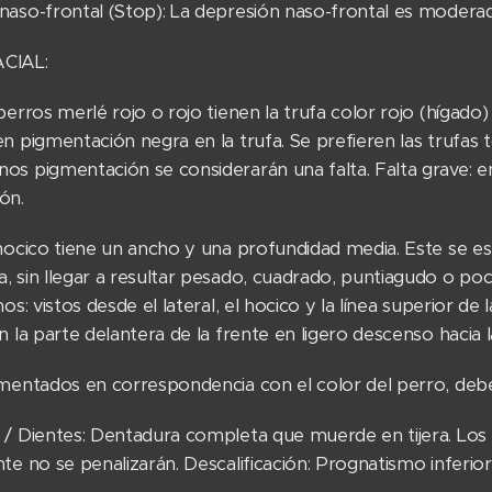
naso-frontal (Stop): La depresión naso-frontal es moderad
CIAL:
perros merlé rojo o rojo tienen la trufa color rojo (hígado
n pigmentación negra en la trufa. Se prefieren las trufas
s pigmentación se considerarán una falta. Falta grave: en
ión.
 hocico tiene un ancho y una profundidad media. Este se 
 sin llegar a resultar pesado, cuadrado, puntiagudo o poco 
nos: vistos desde el lateral, el hocico y la línea superior 
n la parte delantera de la frente en ligero descenso hacia l
gmentados en correspondencia con el color del perro, debe
 / Dientes: Dentadura completa que muerde en tijera. Los
te no se penalizarán. Descalificación: Prognatismo inferi