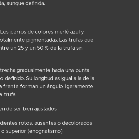
a, aunque definida.
) Los perros de colores merlé azul y
 totalmente pigmentadas. Las trufas que
tre un 25 y un 50 % de la trufa sin
estrecha gradualmente hacia una punta
definido. Su longitud es igual a la de la
de la frente forman un ángulo ligeramente
a trufa.
n de ser bien ajustados.
 dientes rotos, ausentes o decolorados
or o superior (enognatismo).