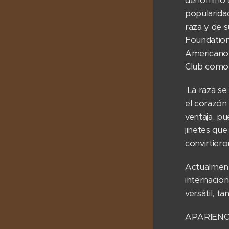
denominó o
popularidad
raza y de s
Foundation
Americano 
Club como 
La raza se
el corazón
ventaja, p
jinetes que
convirtier
Actualment
internacio
versátil, t
APARIENC