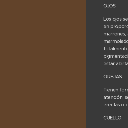
OJOS:
Los ojos s
en proporc
marrones, 
marmolados
totalmente 
pigmentació
estar alert
OREJAS:
Tienen for
atención, s
erectas o 
CUELLO: